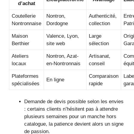
d’achat
Coutellerie
Nontron,
Authenticité,
Entr
Nontronnaise
Dordogne
collection
Patr
Maison
Valence, Lyon,
Large
Orig
Berthier
site web
sélection
Gara
Ateliers
Nontron, Azat-
Artisanat,
Com
locaux
en-Nontronnais
conseil
équi
Plateformes
Comparaison
Label
En ligne
spécialisées
rapide
gara
Demande de devis possible selon les envies
: certains clients n’hésitent pas à attendre
plusieurs semaines pour un manche hors
catalogue, la patience devient alors un signe
de passion.