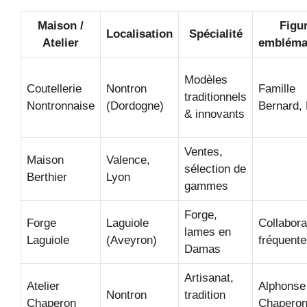
Maison /
Figu
Localisation
Spécialité
Atelier
embléma
Modèles
Coutellerie
Nontron
Famille
traditionnels
Nontronnaise
(Dordogne)
Bernard, 
& innovants
Ventes,
Maison
Valence,
sélection de
Berthier
Lyon
gammes
Forge,
Forge
Laguiole
Collabora
lames en
Laguiole
(Aveyron)
fréquent
Damas
Artisanat,
Atelier
Alphonse
Nontron
tradition
Chaperon
Chapero