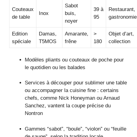
Sabot
Couteaux
39 à
Restaurant,
Inox
buis,
de table
95
gastronomie
noyer
Edition
Damas,
Amarante,
>
Objet d’art,
spéciale
T5MOS
frêne
180
collection
Modèles pliants ou couteaux de poche pour
le quotidien ou les balades
Services à découper pour sublimer une table
ou accompagner la cuisine fine : certains
chefs, comme Nick Honeyman ou Arnaud
Sanchez, vantent la coupe précise du
Nontron
Gammes “sabot”, “boule”, “violon” ou “feuille
de sauge”, selon la tradition locale