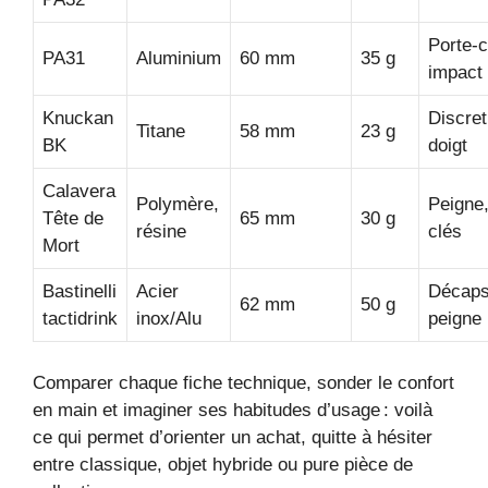
Porte-c
PA31
Aluminium
60 mm
35 g
impact
Knuckan
Discre
Titane
58 mm
23 g
BK
doigt
Calavera
Polymère,
Peigne,
Tête de
65 mm
30 g
résine
clés
Mort
Bastinelli
Acier
Décaps
62 mm
50 g
tactidrink
inox/Alu
peigne
Comparer chaque fiche technique, sonder le confort
en main et imaginer ses habitudes d’usage : voilà
ce qui permet d’orienter un achat, quitte à hésiter
entre classique, objet hybride ou pure pièce de