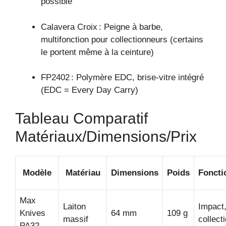
possible
Calavera Croix : Peigne à barbe,
multifonction pour collectionneurs (certains
le portent même à la ceinture)
FP2402 : Polymère EDC, brise-vitre intégré
(EDC = Every Day Carry)
Tableau Comparatif
Matériaux/dimensions/prix
Modèle
Matériau
Dimensions
Poids
Foncti
Max
Laiton
Impact
Knives
64 mm
109 g
massif
collect
PA32