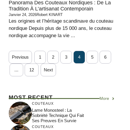
Panorama Des Couteaux Nordiques : De La
Tradition À L’artisanat Contemporain
Janvier 24, 2026
Robert KINART
Les origines et l’héritage scandinave du couteau
nordique Depuis plus de 15 000 ans, le couteau
nordique accompagne la vie ...
Previous
1
2
3
4
5
6
…
12
Next
MOST RECENT
More
COUTEAUX
Lame Monosteel : La
Sobriété Technique Qui Fait
Ses Preuves En Survie
COUTEAUX